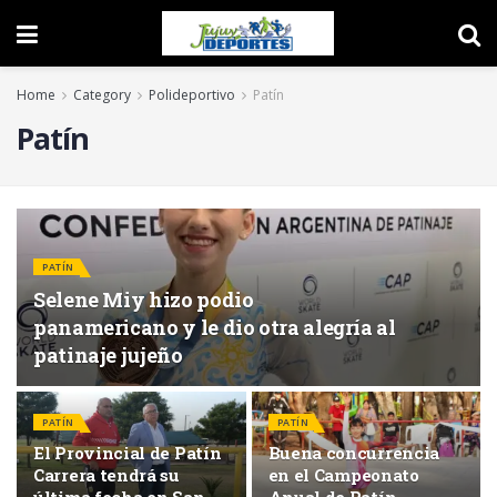
Home
Category
Polideportivo
Patín
Patín
PATÍN
Selene Miy hizo podio
panamericano y le dio otra alegría al
patinaje jujeño
PATÍN
PATÍN
El Provincial de Patín
Buena concurrencia
Carrera tendrá su
en el Campeonato