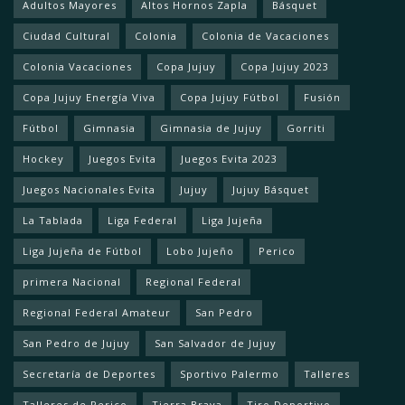
Adultos Mayores
Altos Hornos Zapla
Básquet
Ciudad Cultural
Colonia
Colonia de Vacaciones
Colonia Vacaciones
Copa Jujuy
Copa Jujuy 2023
Copa Jujuy Energía Viva
Copa Jujuy Fútbol
Fusión
Fútbol
Gimnasia
Gimnasia de Jujuy
Gorriti
Hockey
Juegos Evita
Juegos Evita 2023
Juegos Nacionales Evita
Jujuy
Jujuy Básquet
La Tablada
Liga Federal
Liga Jujeña
Liga Jujeña de Fútbol
Lobo Jujeño
Perico
primera Nacional
Regional Federal
Regional Federal Amateur
San Pedro
San Pedro de Jujuy
San Salvador de Jujuy
Secretaría de Deportes
Sportivo Palermo
Talleres
Talleres de Perico
Tierra Brava
Tiro Deportivo