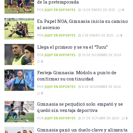
de la pretemporada
POR
JUJUY EN DEPORTES
14 DE ENERO DE 2025
0
En Papel NOA, Gimnasia inicia su camino
al ascenso
POR
JUJUY EN DEPORTES
3 DE ENERO DE 2025
0
Llega el primero y se va el “Tucu”
POR
JUJUY EN DEPORTES
10 DE DICIEMBRE DE 2024
0
Festeja Gimnasia: Módolo a punto de
confirmar su continuidad
POR
JUJUY EN DEPORTES
8 DE NOVIEMBRE DE 2024
0
Gimnasia se perjudicó solo: empató y se
quedó sin ventaja deportiva
POR
JUJUY EN DEPORTES
27 DE OCTUBRE DE 2024
0
Gimnasia ganó un duelo clave y alimenta