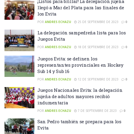
¡Listos para brillar! La delegación jujeña
llegó a Mar del Plata para las finales de
los Evita
POR
ANDRES ECHAZU
25 DE SEPTIEMBRE DE 2023
0
La delegación sampedreña lista para los
Juegos Evita
POR
ANDRES ECHAZU
18 DE SEPTIEMBRE DE 2023
0
Juegos Evita: se definen los
representantes provinciales en Hockey
Sub 14 y Sub 16
POR
ANDRES ECHAZU
12 DE SEPTIEMBRE DE 2023
0
Juegos Nacionales Evita: la delegación
jujeña de adultos mayores recibió
indumentaria
POR
ANDRES ECHAZU
7 DE SEPTIEMBRE DE 2023
0
San Pedro también se prepara para los
Evita