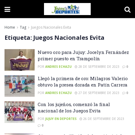
Home
Tag
Juegos Nacionales Evita
Etiqueta:
Juegos Nacionales Evita
Nuevo oro para Jujuy: Jocelyn Fernández
primer puesto en Trampolín
POR
ANDRES ECHAZU
28 DE SEPTIEMBRE DE 2023
0
Llegó la primera de oro: Milagros Valerio
obtuvo la presea dorada en Patín Carrera
POR
ANDRES ECHAZU
27 DE SEPTIEMBRE DE 2023
0
Con los jujeños, comenzó la final
nacional de los Juegos Evita
POR
JUJUY EN DEPORTES
26 DE SEPTIEMBRE DE 2023
0