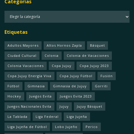
Categorias
Categorias
Etiquetas
Adultos Mayores
Altos Hornos Zapla
Básquet
Ciudad Cultural
Colonia
Colonia de Vacaciones
Colonia Vacaciones
Copa Jujuy
Copa Jujuy 2023
Copa Jujuy Energía Viva
Copa Jujuy Fútbol
Fusión
Fútbol
Gimnasia
Gimnasia de Jujuy
Gorriti
Hockey
Juegos Evita
Juegos Evita 2023
Juegos Nacionales Evita
Jujuy
Jujuy Básquet
La Tablada
Liga Federal
Liga Jujeña
Liga Jujeña de Fútbol
Lobo Jujeño
Perico