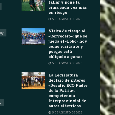
fallar y pone la
cima cada vez más
en riesgo
5 DE AGOSTO DE 2026
Visita de riesgo al
juy
«Cervecero»: qué se
juega el «Lobo» hoy
como visitante y
porque está
obligado a ganar
5 DE AGOSTO DE 2026
La Legislatura
declaró de interés
«Desafío ECO Padre
de la Patria»,
competencia
interprovincial de
y
autos eléctricos
5 DE AGOSTO DE 2026