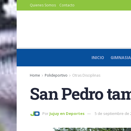
Quienes Somos
Contacto
INICIO
GIMNASIA
Home
Polideportivo
Otras Disciplinas
San Pedro tam
Por
Jujuy en Deportes
5 de septiembre de 