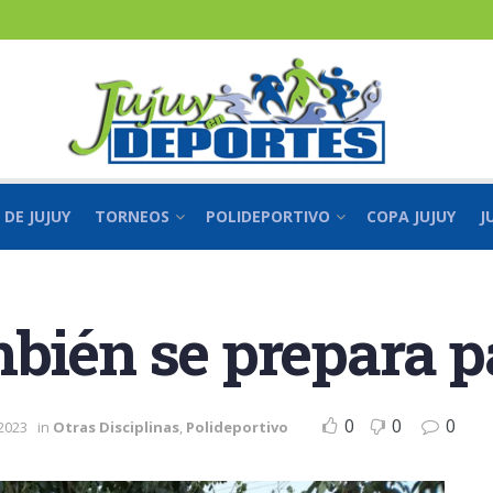
 DE JUJUY
TORNEOS
POLIDEPORTIVO
COPA JUJUY
J
bién se prepara pa
0
0
0
2023
in
Otras Disciplinas
,
Polideportivo