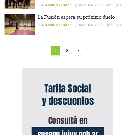
POR
ANDRES ECHAZU
16 DE MARZO DE 2023
0
La Fusión espera su próximo duelo
POR
ANDRES ECHAZU
14 DE MARZO DE 2023
0
1
2