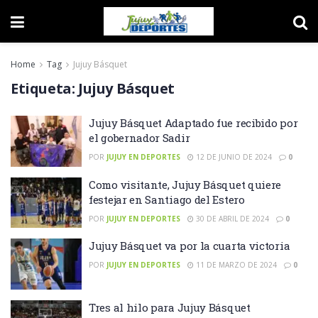
Home
Tag
Jujuy Básquet
Etiqueta:
Jujuy Básquet
Jujuy Básquet Adaptado fue recibido por
el gobernador Sadir
POR
JUJUY EN DEPORTES
12 DE JUNIO DE 2024
0
Como visitante, Jujuy Básquet quiere
festejar en Santiago del Estero
POR
JUJUY EN DEPORTES
30 DE ABRIL DE 2024
0
Jujuy Básquet va por la cuarta victoria
POR
JUJUY EN DEPORTES
11 DE MARZO DE 2024
0
Tres al hilo para Jujuy Básquet