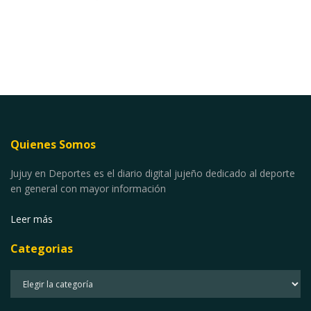
Quienes Somos
Jujuy en Deportes es el diario digital jujeño dedicado al deporte
en general con mayor información
Leer más
Categorias
Categorias