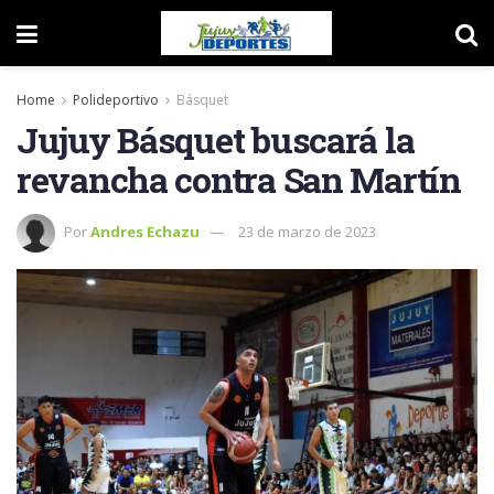
Home
Polideportivo
Básquet
Jujuy Básquet buscará la
revancha contra San Martín
Por
Andres Echazu
23 de marzo de 2023