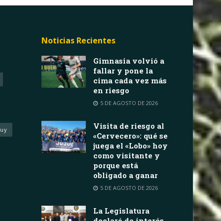
Noticias Recientes
Gimnasia volvió a
fallar y pone la
cima cada vez más
en riesgo
5 DE AGOSTO DE 2026
Visita de riesgo al
juy
«Cervecero»: qué se
juega el «Lobo» hoy
como visitante y
porque está
obligado a ganar
5 DE AGOSTO DE 2026
La Legislatura
declaró de interés