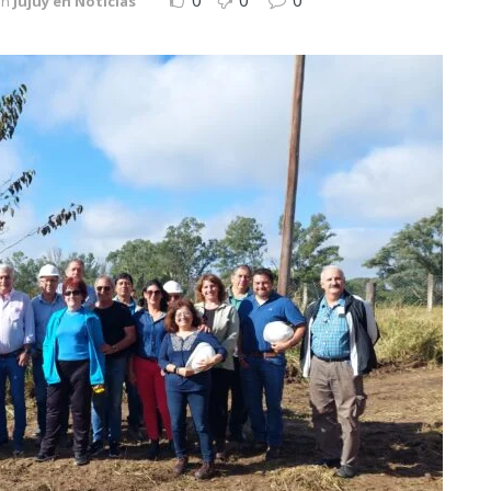
0
0
0
in
Jujuy en Noticias