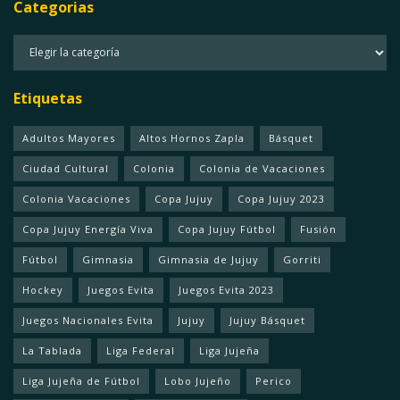
Categorias
Categorias
Etiquetas
Adultos Mayores
Altos Hornos Zapla
Básquet
Ciudad Cultural
Colonia
Colonia de Vacaciones
Colonia Vacaciones
Copa Jujuy
Copa Jujuy 2023
Copa Jujuy Energía Viva
Copa Jujuy Fútbol
Fusión
Fútbol
Gimnasia
Gimnasia de Jujuy
Gorriti
Hockey
Juegos Evita
Juegos Evita 2023
Juegos Nacionales Evita
Jujuy
Jujuy Básquet
La Tablada
Liga Federal
Liga Jujeña
Liga Jujeña de Fútbol
Lobo Jujeño
Perico