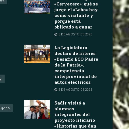
juy
«Cervecero»: qué se
juega el «Lobo» hoy
como visitante y
porque está
obligado a ganar
5 DE AGOSTO DE 2026
La Legislatura
declaró de interés
«Desafío ECO Padre
de la Patria»,
competencia
interprovincial de
y
autos eléctricos
5 DE AGOSTO DE 2026
Sadir visitó a
Jujeño
alumnos
integrantes del
proyecto literario
«Historias que dan