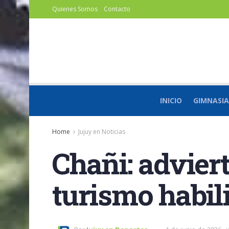
Quienes Somos
Contacto
INICIO
GIMNASIA
Home
Jujuy en Noticias
Chañi: advier
turismo habil