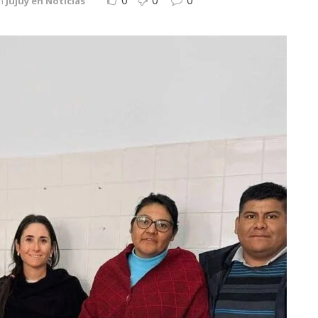
0
0
0
n
Jujuy en Noticias