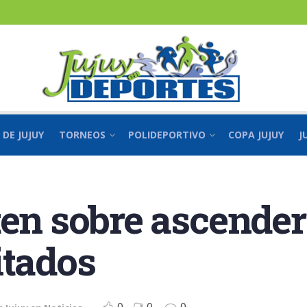
 DE JUJUY
TORNEOS
POLIDEPORTIVO
COPA JUJUY
J
ten sobre ascender
itados