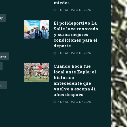
miedo»
5 DE AGOSTO DE 2026
uy
El polideportivo La
Salle luce renovado
y suma mejores
condiciones para el
deporte
5 DE AGOSTO DE 2026
rava
Cuando Boca fue
local ante Zapla: el
histórico
antecedente que
eur
vuelve a escena 41
años después
5 DE AGOSTO DE 2026