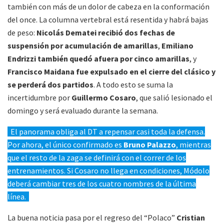
también con más de un dolor de cabeza en la conformación
del once. La columna vertebral está resentida y habrá bajas
de peso:
Nicolás Dematei recibió dos fechas de
suspensión por acumulación de amarillas
,
Emiliano
Endrizzi también quedó afuera por cinco amarillas
, y
Francisco Maidana fue expulsado en el cierre del clásico y
se perderá dos partidos
. A todo esto se suma la
incertidumbre por
Guillermo Cosaro
, que salió lesionado el
domingo y será evaluado durante la semana.
El panorama obliga al DT a repensar casi toda la defensa.
Por ahora, el único confirmado es
Bruno Palazzo
, mientras
que el resto de la zaga se definirá con el correr de los
entrenamientos. Si Cosaro no llega en condiciones, Módolo
deberá cambiar tres de los cuatro nombres de la última
línea.
La buena noticia pasa por el regreso del “Polaco”
Cristian