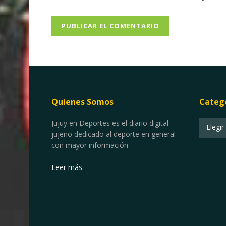
Quienes Somos
Categ
Categor
Jujuy en Deportes es el diario digital
Elegir
jujeño dedicado al deporte en general
con mayor información
Leer más