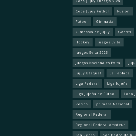
Copa Jujuy Energía Viva
Copa Jujuy Fútbol
Fusión
Fútbol
Gimnasia
Gimnasia de Jujuy
Gorriti
Hockey
Juegos Evita
Juegos Evita 2023
Juegos Nacionales Evita
Juju
Jujuy Básquet
La Tablada
Liga Federal
Liga Jujeña
Liga Jujeña de Fútbol
Lobo 
Perico
primera Nacional
Regional Federal
Regional Federal Amateur
San Pedro
San Pedro de Juj