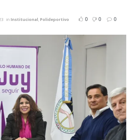
0
0
0
23
in
Institucional
,
Polideportivo