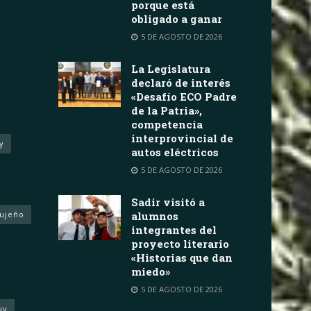
porque está
obligado a ganar
5 DE AGOSTO DE 2026
La Legislatura
declaró de interés
«Desafío ECO Padre
de la Patria»,
competencia
interprovincial de
y
autos eléctricos
5 DE AGOSTO DE 2026
Sadir visitó a
Jujeño
alumnos
integrantes del
proyecto literario
«Historias que dan
miedo»
5 DE AGOSTO DE 2026
uy