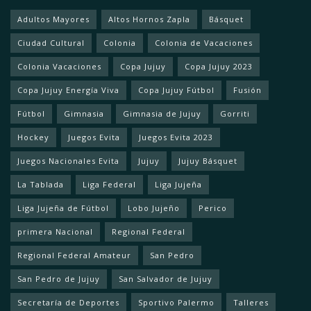
Adultos Mayores
Altos Hornos Zapla
Básquet
Ciudad Cultural
Colonia
Colonia de Vacaciones
Colonia Vacaciones
Copa Jujuy
Copa Jujuy 2023
Copa Jujuy Energía Viva
Copa Jujuy Fútbol
Fusión
Fútbol
Gimnasia
Gimnasia de Jujuy
Gorriti
Hockey
Juegos Evita
Juegos Evita 2023
Juegos Nacionales Evita
Jujuy
Jujuy Básquet
La Tablada
Liga Federal
Liga Jujeña
Liga Jujeña de Fútbol
Lobo Jujeño
Perico
primera Nacional
Regional Federal
Regional Federal Amateur
San Pedro
San Pedro de Jujuy
San Salvador de Jujuy
Secretaría de Deportes
Sportivo Palermo
Talleres