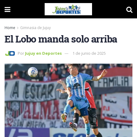
Home
Gimnasia de Jujuy
El Lobo manda solo arriba
Por
Jujuy en Deportes
1 de junio de 2025