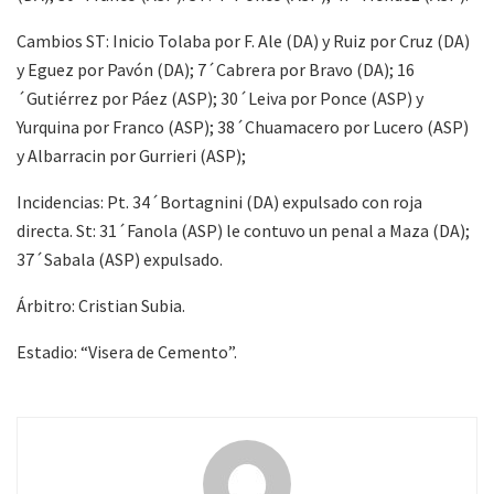
Cambios ST: Inicio Tolaba por F. Ale (DA) y Ruiz por Cruz (DA)
y Eguez por Pavón (DA); 7´Cabrera por Bravo (DA); 16
´Gutiérrez por Páez (ASP); 30´Leiva por Ponce (ASP) y
Yurquina por Franco (ASP); 38´Chuamacero por Lucero (ASP)
y Albarracin por Gurrieri (ASP);
Incidencias: Pt. 34´Bortagnini (DA) expulsado con roja
directa. St: 31´Fanola (ASP) le contuvo un penal a Maza (DA);
37´Sabala (ASP) expulsado.
Árbitro: Cristian Subia.
Estadio: “Visera de Cemento”.