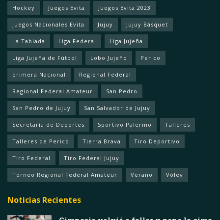
Hockey
Juegos Evita
Juegos Evita 2023
Juegos Nacionales Evita
Jujuy
Jujuy Básquet
La Tablada
Liga Federal
Liga Jujeña
Liga Jujeña de Fútbol
Lobo Jujeño
Perico
primera Nacional
Regional Federal
Regional Federal Amateur
San Pedro
San Pedro de Jujuy
San Salvador de Jujuy
Secretaría de Deportes
Sportivo Palermo
Talleres
Talleres de Perico
Tierra Brava
Tiro Deportivo
Tiro Federal
Tiro Federal Jujuy
Torneo Regional Federal Amateur
Verano
Vóley
Noticias Recientes
Gimnasia volvió a fallar y pone la cima