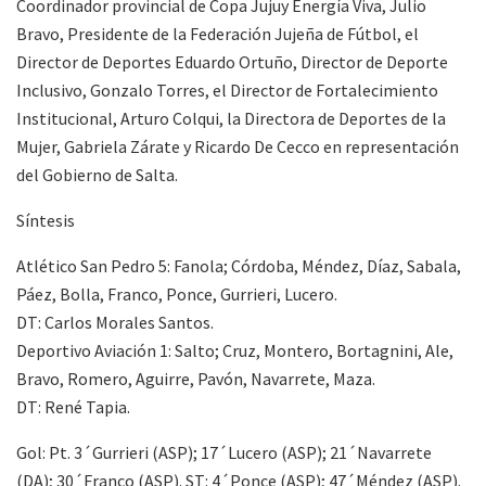
Coordinador provincial de Copa Jujuy Energía Viva, Julio
Bravo, Presidente de la Federación Jujeña de Fútbol, el
Director de Deportes Eduardo Ortuño, Director de Deporte
Inclusivo, Gonzalo Torres, el Director de Fortalecimiento
Institucional, Arturo Colqui, la Directora de Deportes de la
Mujer, Gabriela Zárate y Ricardo De Cecco en representación
del Gobierno de Salta.
Síntesis
Atlético San Pedro 5: Fanola; Córdoba, Méndez, Díaz, Sabala,
Páez, Bolla, Franco, Ponce, Gurrieri, Lucero.
DT: Carlos Morales Santos.
Deportivo Aviación 1: Salto; Cruz, Montero, Bortagnini, Ale,
Bravo, Romero, Aguirre, Pavón, Navarrete, Maza.
DT: René Tapia.
Gol: Pt. 3´Gurrieri (ASP); 17´Lucero (ASP); 21´Navarrete
(DA); 30´Franco (ASP). ST: 4´Ponce (ASP); 47´Méndez (ASP).