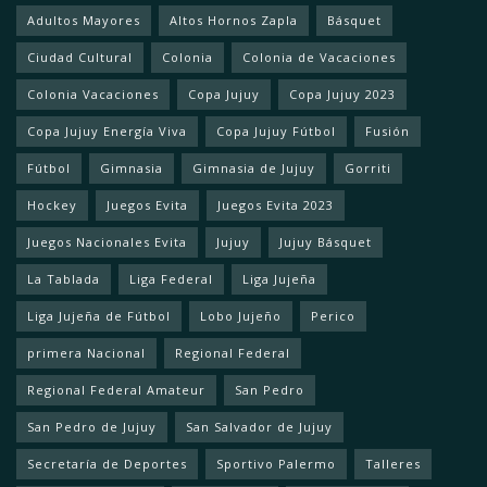
Adultos Mayores
Altos Hornos Zapla
Básquet
Ciudad Cultural
Colonia
Colonia de Vacaciones
Colonia Vacaciones
Copa Jujuy
Copa Jujuy 2023
Copa Jujuy Energía Viva
Copa Jujuy Fútbol
Fusión
Fútbol
Gimnasia
Gimnasia de Jujuy
Gorriti
Hockey
Juegos Evita
Juegos Evita 2023
Juegos Nacionales Evita
Jujuy
Jujuy Básquet
La Tablada
Liga Federal
Liga Jujeña
Liga Jujeña de Fútbol
Lobo Jujeño
Perico
primera Nacional
Regional Federal
Regional Federal Amateur
San Pedro
San Pedro de Jujuy
San Salvador de Jujuy
Secretaría de Deportes
Sportivo Palermo
Talleres