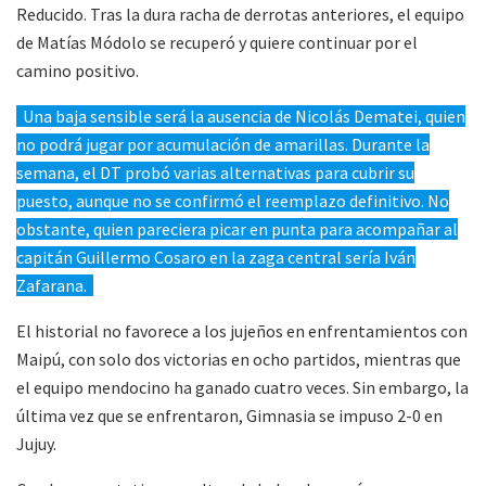
Reducido. Tras la dura racha de derrotas anteriores, el equipo
de Matías Módolo se recuperó y quiere continuar por el
camino positivo.
Una baja sensible será la ausencia de Nicolás Dematei, quien
no podrá jugar por acumulación de amarillas. Durante la
semana, el DT probó varias alternativas para cubrir su
puesto, aunque no se confirmó el reemplazo definitivo. No
obstante, quien pareciera picar en punta para acompañar al
capitán Guillermo Cosaro en la zaga central sería Iván
Zafarana.
El historial no favorece a los jujeños en enfrentamientos con
Maipú, con solo dos victorias en ocho partidos, mientras que
el equipo mendocino ha ganado cuatro veces. Sin embargo, la
última vez que se enfrentaron, Gimnasia se impuso 2-0 en
Jujuy.