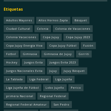
Etiquetas
Adultos Mayores
Altos Hornos Zapla
Básquet
Ciudad Cultural
Colonia
Colonia de Vacaciones
Colonia Vacaciones
Copa Jujuy
Copa Jujuy 2023
Copa Jujuy Energía Viva
Copa Jujuy Fútbol
Fusión
Fútbol
Gimnasia
Gimnasia de Jujuy
Gorriti
Hockey
Juegos Evita
Juegos Evita 2023
Juegos Nacionales Evita
Jujuy
Jujuy Básquet
La Tablada
Liga Federal
Liga Jujeña
Liga Jujeña de Fútbol
Lobo Jujeño
Perico
primera Nacional
Regional Federal
Regional Federal Amateur
San Pedro