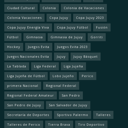
Ciudad Cultural
Colonia
Colonia de Vacaciones
Colonia Vacaciones
Copa Jujuy
Copa Jujuy 2023
Copa Jujuy Energía Viva
Copa Jujuy Fútbol
Fusión
Fútbol
Gimnasia
Gimnasia de Jujuy
Gorriti
Hockey
Juegos Evita
Juegos Evita 2023
Juegos Nacionales Evita
Jujuy
Jujuy Básquet
La Tablada
Liga Federal
Liga Jujeña
Liga Jujeña de Fútbol
Lobo Jujeño
Perico
primera Nacional
Regional Federal
Regional Federal Amateur
San Pedro
San Pedro de Jujuy
San Salvador de Jujuy
Secretaría de Deportes
Sportivo Palermo
Talleres
Talleres de Perico
Tierra Brava
Tiro Deportivo