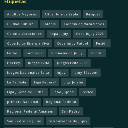
Etiquetas
Adultos Mayores
Altos Hornos Zapla
Básquet
Ciudad Cultural
Colonia
Colonia de Vacaciones
Colonia Vacaciones
Copa Jujuy
Copa Jujuy 2023
Copa Jujuy Energía Viva
Copa Jujuy Fútbol
Fusión
Fútbol
Gimnasia
Gimnasia de Jujuy
Gorriti
Hockey
Juegos Evita
Juegos Evita 2023
Juegos Nacionales Evita
Jujuy
Jujuy Básquet
La Tablada
Liga Federal
Liga Jujeña
Liga Jujeña de Fútbol
Lobo Jujeño
Perico
primera Nacional
Regional Federal
Regional Federal Amateur
San Pedro
San Pedro de Jujuy
San Salvador de Jujuy