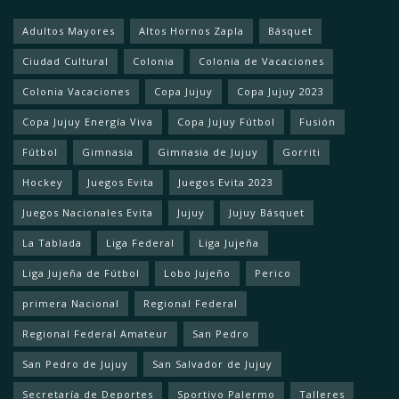
Adultos Mayores
Altos Hornos Zapla
Básquet
Ciudad Cultural
Colonia
Colonia de Vacaciones
Colonia Vacaciones
Copa Jujuy
Copa Jujuy 2023
Copa Jujuy Energía Viva
Copa Jujuy Fútbol
Fusión
Fútbol
Gimnasia
Gimnasia de Jujuy
Gorriti
Hockey
Juegos Evita
Juegos Evita 2023
Juegos Nacionales Evita
Jujuy
Jujuy Básquet
La Tablada
Liga Federal
Liga Jujeña
Liga Jujeña de Fútbol
Lobo Jujeño
Perico
primera Nacional
Regional Federal
Regional Federal Amateur
San Pedro
San Pedro de Jujuy
San Salvador de Jujuy
Secretaría de Deportes
Sportivo Palermo
Talleres