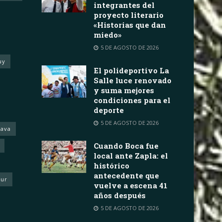
integrantes del
proyecto literario
«Historias que dan
miedo»
5 DE AGOSTO DE 2026
uy
El polideportivo La
Salle luce renovado
y suma mejores
condiciones para el
deporte
5 DE AGOSTO DE 2026
rava
Cuando Boca fue
local ante Zapla: el
histórico
antecedente que
eur
vuelve a escena 41
años después
5 DE AGOSTO DE 2026