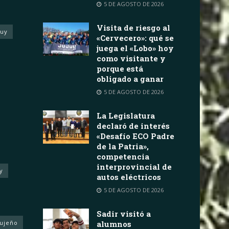
5 DE AGOSTO DE 2026
Visita de riesgo al
juy
«Cervecero»: qué se
juega el «Lobo» hoy
como visitante y
porque está
obligado a ganar
5 DE AGOSTO DE 2026
La Legislatura
declaró de interés
«Desafío ECO Padre
de la Patria»,
competencia
interprovincial de
y
autos eléctricos
5 DE AGOSTO DE 2026
Sadir visitó a
Jujeño
alumnos