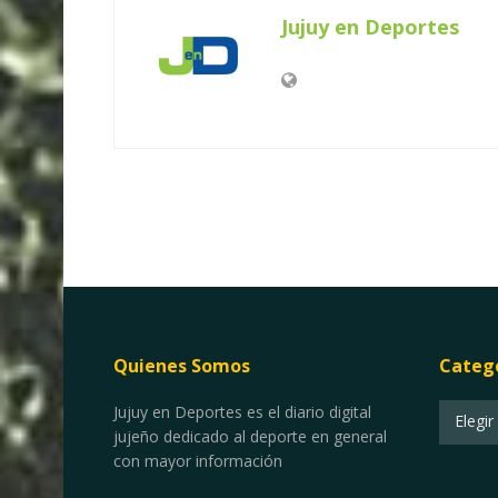
Jujuy en Deportes
Quienes Somos
Categ
Categor
Jujuy en Deportes es el diario digital
Elegir
jujeño dedicado al deporte en general
con mayor información