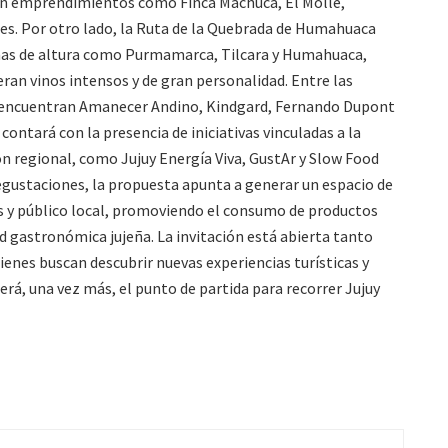
ipan emprendimientos como Finca Machuca, El Molle,
s. Por otro lado, la Ruta de la Quebrada de Humahuaca
nas de altura como Purmamarca, Tilcara y Humahuaca,
ran vinos intensos y de gran personalidad. Entre las
e encuentran Amanecer Andino, Kindgard, Fernando Dupont
contará con la presencia de iniciativas vinculadas a la
n regional, como Jujuy Energía Viva, GustAr y Slow Food
egustaciones, la propuesta apunta a generar un espacio de
s y público local, promoviendo el consumo de productos
ad gastronómica jujeña. La invitación está abierta tanto
ienes buscan descubrir nuevas experiencias turísticas y
será, una vez más, el punto de partida para recorrer Jujuy