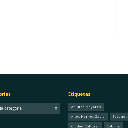
orias
Etiquetas
ias
Adultos Mayores
 la categoría
Altos Hornos Zapla
Básquet
Ciudad Cultural
Colonia