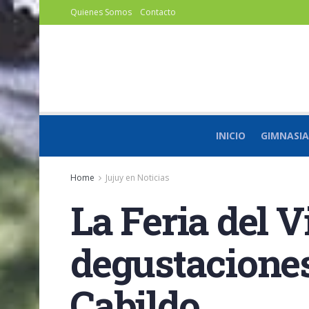
Quienes Somos
Contacto
INICIO
GIMNASIA
Home
Jujuy en Noticias
La Feria del V
degustaciones
Cabildo