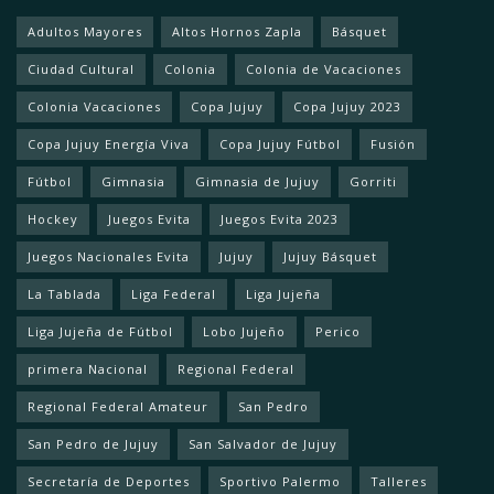
Adultos Mayores
Altos Hornos Zapla
Básquet
Ciudad Cultural
Colonia
Colonia de Vacaciones
Colonia Vacaciones
Copa Jujuy
Copa Jujuy 2023
Copa Jujuy Energía Viva
Copa Jujuy Fútbol
Fusión
Fútbol
Gimnasia
Gimnasia de Jujuy
Gorriti
Hockey
Juegos Evita
Juegos Evita 2023
Juegos Nacionales Evita
Jujuy
Jujuy Básquet
La Tablada
Liga Federal
Liga Jujeña
Liga Jujeña de Fútbol
Lobo Jujeño
Perico
primera Nacional
Regional Federal
Regional Federal Amateur
San Pedro
San Pedro de Jujuy
San Salvador de Jujuy
Secretaría de Deportes
Sportivo Palermo
Talleres