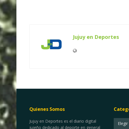
Jujuy en Deportes
Quienes Somos
Categ
Categor
Jujuy en Deportes es el diario digital
Elegir
jujeño dedicado al deporte en general