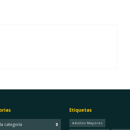
orias
Etiquetas
ias
Adultos Mayores
 la categoría