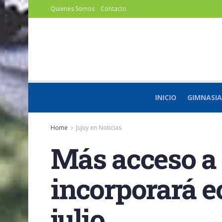
Quienes Somos
Contacto
INICIO
GIMNASIA
Home
Jujuy en Noticias
Más acceso a 
incorporará e
julio