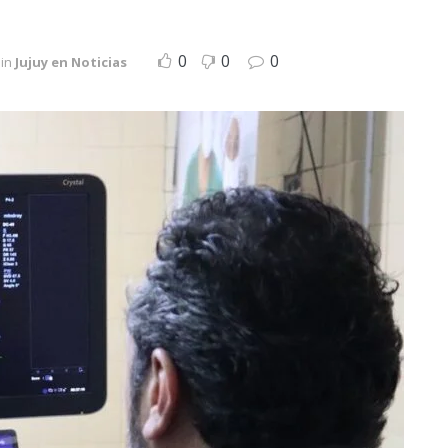
0
0
0
in
Jujuy en Noticias