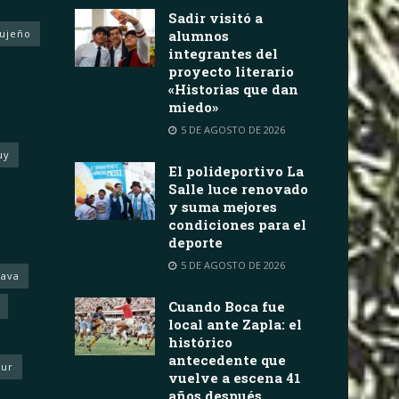
Sadir visitó a
Jujeño
alumnos
integrantes del
proyecto literario
«Historias que dan
miedo»
5 DE AGOSTO DE 2026
uy
El polideportivo La
Salle luce renovado
y suma mejores
condiciones para el
deporte
5 DE AGOSTO DE 2026
rava
Cuando Boca fue
local ante Zapla: el
histórico
antecedente que
eur
vuelve a escena 41
años después