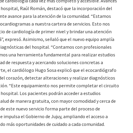
de cardiología cada vez más completo y accesible. Avances
el hospital, Raúl Román, destacó que la incorporación del
te avance para la atención de la comunidad. “Estamos
ocardiogramas a nuestra cartera de servicios. Esto nos
io de cardiología de primer nivel y brindar una atención
lá”, expresó. Asimismo, señaló que el nuevo equipo amplía
 diagnósticas del hospital. “Contamos con profesionales
mos una herramienta fundamental para realizar estudios
d de respuesta y acercando soluciones concretas a
arte, el cardiólogo Hugo Sosa explicó que el ecocardiógrafo
el corazón, detectar alteraciones y realizar diagnósticos
ción. “Este equipamiento nos permite completar el circuito
 hospital. Los pacientes podrán acceder a estudios
salud de manera gratuita, con mayor comodidad y cerca de
n de este nuevo servicio forma parte del proceso de
ue impulsa el Gobierno de Jujuy, ampliando el acceso a
ndo más oportunidades de cuidado a cada comunidad.