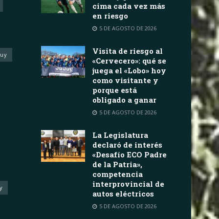
cima cada vez más
en riesgo
5 DE AGOSTO DE 2026
Visita de riesgo al
juy
«Cervecero»: qué se
juega el «Lobo» hoy
como visitante y
porque está
obligado a ganar
5 DE AGOSTO DE 2026
La Legislatura
declaró de interés
«Desafío ECO Padre
de la Patria»,
competencia
interprovincial de
y
autos eléctricos
5 DE AGOSTO DE 2026