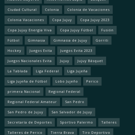
Ciudad Cultural
Colonia
Colonia de Vacaciones
Colonia Vacaciones
Copa Jujuy
Copa Jujuy 2023
Copa Jujuy Energía Viva
Copa Jujuy Fútbol
Fusión
Fútbol
Gimnasia
Gimnasia de Jujuy
Gorriti
Hockey
Juegos Evita
Juegos Evita 2023
Juegos Nacionales Evita
Jujuy
Jujuy Básquet
La Tablada
Liga Federal
Liga Jujeña
Liga Jujeña de Fútbol
Lobo Jujeño
Perico
primera Nacional
Regional Federal
Regional Federal Amateur
San Pedro
San Pedro de Jujuy
San Salvador de Jujuy
Secretaría de Deportes
Sportivo Palermo
Talleres
Talleres de Perico
Tierra Brava
Tiro Deportivo