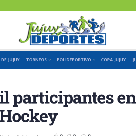
 DE JUJUY
TORNEOS
POLIDEPORTIVO
COPA JUJUY
J
l participantes en
 Hockey