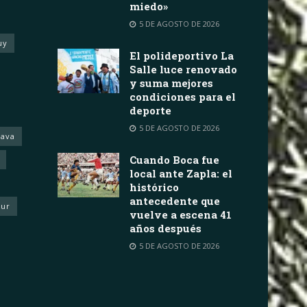
miedo»
5 DE AGOSTO DE 2026
uy
El polideportivo La
Salle luce renovado
y suma mejores
condiciones para el
deporte
5 DE AGOSTO DE 2026
rava
Cuando Boca fue
local ante Zapla: el
histórico
antecedente que
eur
vuelve a escena 41
años después
5 DE AGOSTO DE 2026