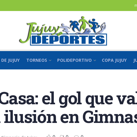
m
 DE JUJUY
TORNEOS
POLIDEPORTIVO
COPA JUJUY
J
asa: el gol que va
u ilusión en Gimna