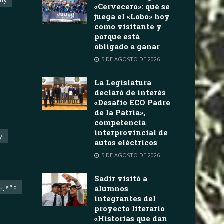
juy
«Cervecero»: qué se
juega el «Lobo» hoy
como visitante y
porque está
obligado a ganar
5 DE AGOSTO DE 2026
La Legislatura
declaró de interés
«Desafío ECO Padre
de la Patria»,
competencia
interprovincial de
y
autos eléctricos
5 DE AGOSTO DE 2026
Sadir visitó a
Jujeño
alumnos
integrantes del
proyecto literario
«Historias que dan