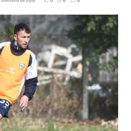
0
0
0
Gimnasia de Jujuy