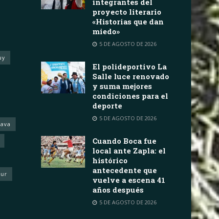
integrantes del
proyecto literario
«Historias que dan
miedo»
5 DE AGOSTO DE 2026
uy
El polideportivo La
Salle luce renovado
y suma mejores
condiciones para el
deporte
5 DE AGOSTO DE 2026
rava
Cuando Boca fue
local ante Zapla: el
histórico
antecedente que
eur
vuelve a escena 41
años después
5 DE AGOSTO DE 2026