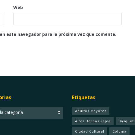
Web
 en este navegador para la próxima vez que comente.
orias
Etiquetas
ias
Adultos Mayores
 la categoría
Altos Hornos Zapla
Básquet
Ciudad Cultural
Colonia