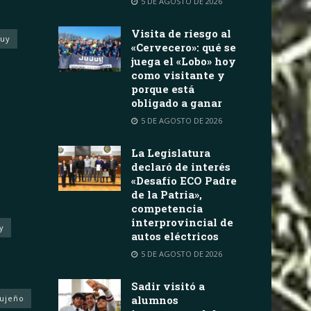
5 DE AGOSTO DE 2026
Visita de riesgo al
juy
«Cervecero»: qué se
juega el «Lobo» hoy
como visitante y
porque está
obligado a ganar
5 DE AGOSTO DE 2026
La Legislatura
declaró de interés
«Desafío ECO Padre
de la Patria»,
competencia
interprovincial de
y
autos eléctricos
5 DE AGOSTO DE 2026
Sadir visitó a
Jujeño
alumnos