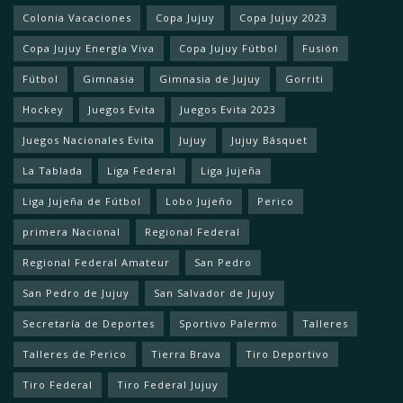
Colonia Vacaciones
Copa Jujuy
Copa Jujuy 2023
Copa Jujuy Energía Viva
Copa Jujuy Fútbol
Fusión
Fútbol
Gimnasia
Gimnasia de Jujuy
Gorriti
Hockey
Juegos Evita
Juegos Evita 2023
Juegos Nacionales Evita
Jujuy
Jujuy Básquet
La Tablada
Liga Federal
Liga Jujeña
Liga Jujeña de Fútbol
Lobo Jujeño
Perico
primera Nacional
Regional Federal
Regional Federal Amateur
San Pedro
San Pedro de Jujuy
San Salvador de Jujuy
Secretaría de Deportes
Sportivo Palermo
Talleres
Talleres de Perico
Tierra Brava
Tiro Deportivo
Tiro Federal
Tiro Federal Jujuy