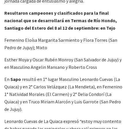
jornada cargada de entusiasmo y alegría.
Resultaron campeones y clasificados para la final
nacional que se desarrollará en Termas de Río Hondo,
Santiago del Estero del 8 al 12 de septiembre: en Tejo
Femenino Eloísa Margarita Sarmiento y Flora Torres (San
Pedro de Jujuy); Mixto
Esther Moya y Oscar Rubén Monroy (San Salvador de Jujuy) y
en Masculino Angelin Mansano y Roberto Cross
En
Sapo
resultó en 1° lugar Masculino Leonardo Cuevas (La
Quiaca) y en 2° Carlos Velázquez (La Mendieta), en Femenino
1° Natividad Morales (El Carmen) y 2° Delia Condorí (La
Quiaca) y en Truco Miriam Alarcón y Luis Garrote (San Pedro
de Jujuy).
Leonardo Cuevas de La Quiaca expresó “estoy muy contento
de haber ganado las regionales y ahora salí primero en las