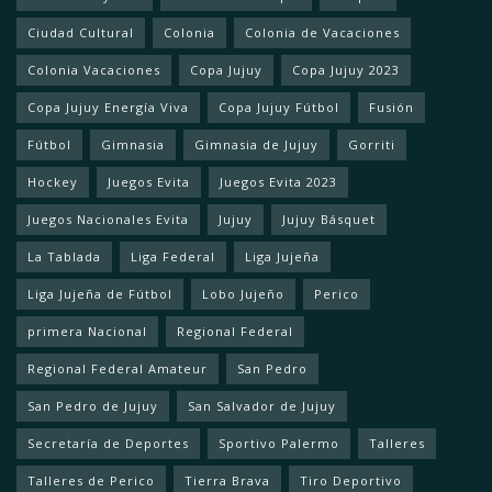
Ciudad Cultural
Colonia
Colonia de Vacaciones
Colonia Vacaciones
Copa Jujuy
Copa Jujuy 2023
Copa Jujuy Energía Viva
Copa Jujuy Fútbol
Fusión
Fútbol
Gimnasia
Gimnasia de Jujuy
Gorriti
Hockey
Juegos Evita
Juegos Evita 2023
Juegos Nacionales Evita
Jujuy
Jujuy Básquet
La Tablada
Liga Federal
Liga Jujeña
Liga Jujeña de Fútbol
Lobo Jujeño
Perico
primera Nacional
Regional Federal
Regional Federal Amateur
San Pedro
San Pedro de Jujuy
San Salvador de Jujuy
Secretaría de Deportes
Sportivo Palermo
Talleres
Talleres de Perico
Tierra Brava
Tiro Deportivo