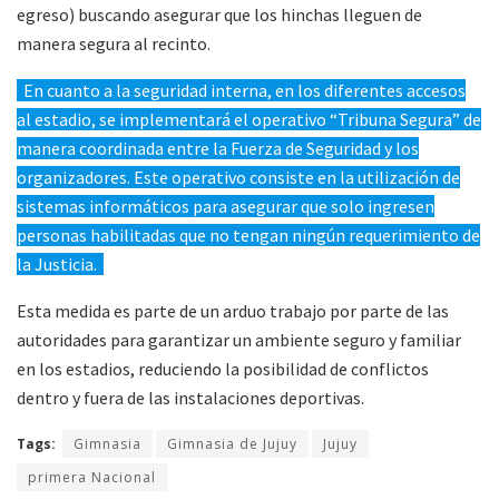
egreso) buscando asegurar que los hinchas lleguen de
manera segura al recinto.
En cuanto a la seguridad interna, en los diferentes accesos
al estadio, se implementará el operativo “Tribuna Segura” de
manera coordinada entre la Fuerza de Seguridad y los
organizadores. Este operativo consiste en la utilización de
sistemas informáticos para asegurar que solo ingresen
personas habilitadas que no tengan ningún requerimiento de
la Justicia.
Esta medida es parte de un arduo trabajo por parte de las
autoridades para garantizar un ambiente seguro y familiar
en los estadios, reduciendo la posibilidad de conflictos
dentro y fuera de las instalaciones deportivas.
Tags:
Gimnasia
Gimnasia de Jujuy
Jujuy
primera Nacional