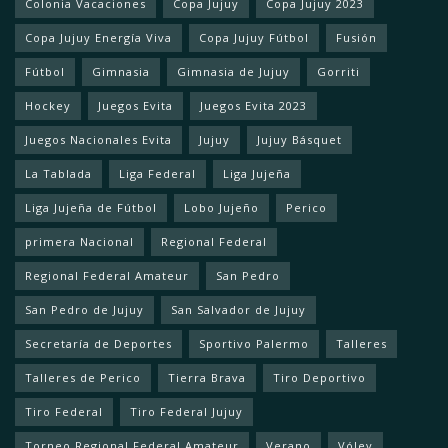
Colonia Vacaciones
Copa Jujuy
Copa Jujuy 2023
Copa Jujuy Energía Viva
Copa Jujuy Fútbol
Fusión
Fútbol
Gimnasia
Gimnasia de Jujuy
Gorriti
Hockey
Juegos Evita
Juegos Evita 2023
Juegos Nacionales Evita
Jujuy
Jujuy Básquet
La Tablada
Liga Federal
Liga Jujeña
Liga Jujeña de Fútbol
Lobo Jujeño
Perico
primera Nacional
Regional Federal
Regional Federal Amateur
San Pedro
San Pedro de Jujuy
San Salvador de Jujuy
Secretaría de Deportes
Sportivo Palermo
Talleres
Talleres de Perico
Tierra Brava
Tiro Deportivo
Tiro Federal
Tiro Federal Jujuy
Torneo Regional Federal Amateur
Verano
Vóley