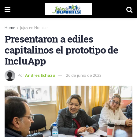
Home
Jujuy en Noticias
Presentaron a ediles
capitalinos el prototipo de
IncluApp
Por
Andres Echazu
26 de junio de 2023