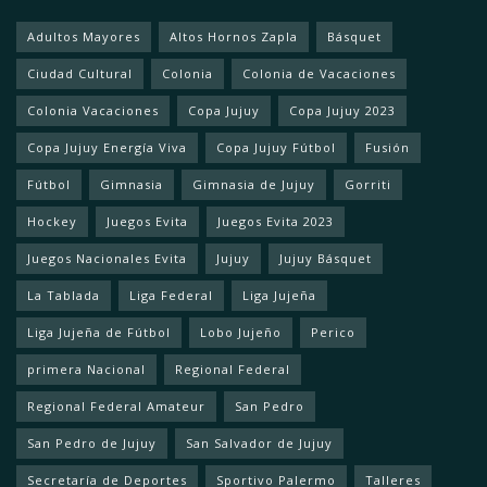
Adultos Mayores
Altos Hornos Zapla
Básquet
Ciudad Cultural
Colonia
Colonia de Vacaciones
Colonia Vacaciones
Copa Jujuy
Copa Jujuy 2023
Copa Jujuy Energía Viva
Copa Jujuy Fútbol
Fusión
Fútbol
Gimnasia
Gimnasia de Jujuy
Gorriti
Hockey
Juegos Evita
Juegos Evita 2023
Juegos Nacionales Evita
Jujuy
Jujuy Básquet
La Tablada
Liga Federal
Liga Jujeña
Liga Jujeña de Fútbol
Lobo Jujeño
Perico
primera Nacional
Regional Federal
Regional Federal Amateur
San Pedro
San Pedro de Jujuy
San Salvador de Jujuy
Secretaría de Deportes
Sportivo Palermo
Talleres