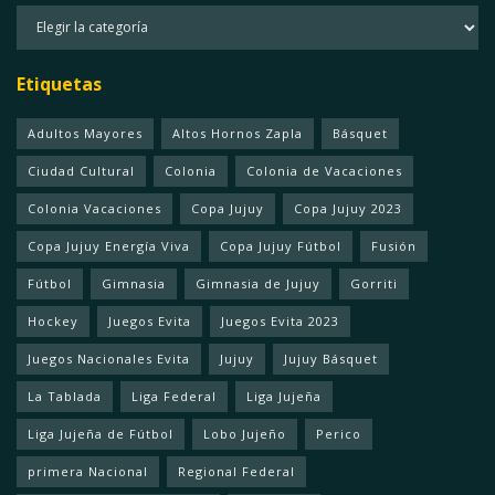
Categorias
Etiquetas
Adultos Mayores
Altos Hornos Zapla
Básquet
Ciudad Cultural
Colonia
Colonia de Vacaciones
Colonia Vacaciones
Copa Jujuy
Copa Jujuy 2023
Copa Jujuy Energía Viva
Copa Jujuy Fútbol
Fusión
Fútbol
Gimnasia
Gimnasia de Jujuy
Gorriti
Hockey
Juegos Evita
Juegos Evita 2023
Juegos Nacionales Evita
Jujuy
Jujuy Básquet
La Tablada
Liga Federal
Liga Jujeña
Liga Jujeña de Fútbol
Lobo Jujeño
Perico
primera Nacional
Regional Federal