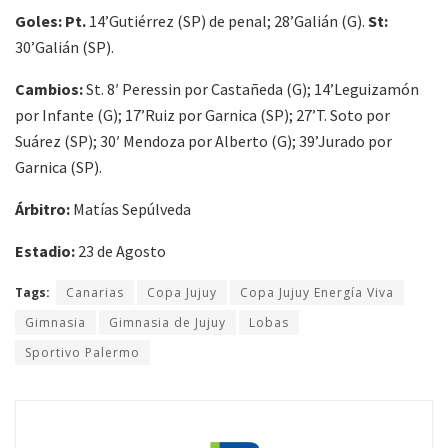
Goles: Pt.
14’Gutiérrez (SP) de penal; 28’Galián (G).
St:
30’Galián (SP).
Cambios:
St. 8′ Peressin por Castañeda (G); 14’Leguizamón
por Infante (G); 17’Ruiz por Garnica (SP); 27’T. Soto por
Suárez (SP); 30′ Mendoza por Alberto (G); 39’Jurado por
Garnica (SP).
Árbitro:
Matías Sepúlveda
Estadio:
23 de Agosto
Tags:
Canarias
Copa Jujuy
Copa Jujuy Energía Viva
Gimnasia
Gimnasia de Jujuy
Lobas
Sportivo Palermo