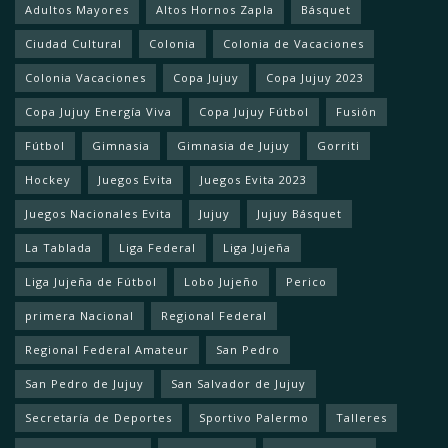
Adultos Mayores
Altos Hornos Zapla
Básquet
Ciudad Cultural
Colonia
Colonia de Vacaciones
Colonia Vacaciones
Copa Jujuy
Copa Jujuy 2023
Copa Jujuy Energía Viva
Copa Jujuy Fútbol
Fusión
Fútbol
Gimnasia
Gimnasia de Jujuy
Gorriti
Hockey
Juegos Evita
Juegos Evita 2023
Juegos Nacionales Evita
Jujuy
Jujuy Básquet
La Tablada
Liga Federal
Liga Jujeña
Liga Jujeña de Fútbol
Lobo Jujeño
Perico
primera Nacional
Regional Federal
Regional Federal Amateur
San Pedro
San Pedro de Jujuy
San Salvador de Jujuy
Secretaría de Deportes
Sportivo Palermo
Talleres