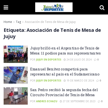
Home
Tag
Asociación de Tenis de Mesa de Jujuy
Etiqueta:
Asociación de Tenis de Mesa de
Jujuy
Jujuy brilló en el Argentino de Tenis de
Mesa: 11 podios para sus representantes
POR
JUJUY EN DEPORTES
24 DE JULIO DE 2024
0
Emanuel Benítez competirá para
representar al país en el Sudamericano
POR
JUJUY EN DEPORTES
19 DE MARZO DE 2024
0
San Pedro recibió la segunda fecha del
Circuito Provincial de Tenis de Mesa
POR
ANDRES ECHAZU
27 DE SEPTIEMBRE DE 2023
0