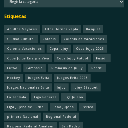
Etiquetas
Adultos Mayores
Altos Hornos Zapla
Básquet
Ciudad Cultural
Colonia
Colonia de Vacaciones
Colonia Vacaciones
Copa Jujuy
Copa Jujuy 2023
Copa Jujuy Energía Viva
Copa Jujuy Fútbol
Fusión
Fútbol
Gimnasia
Gimnasia de Jujuy
Gorriti
Hockey
Juegos Evita
Juegos Evita 2023
Juegos Nacionales Evita
Jujuy
Jujuy Básquet
La Tablada
Liga Federal
Liga Jujeña
Liga Jujeña de Fútbol
Lobo Jujeño
Perico
primera Nacional
Regional Federal
Regional Federal Amateur
San Pedro