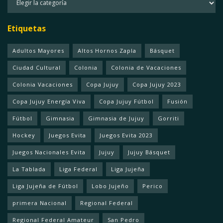
Etiquetas
Adultos Mayores
Altos Hornos Zapla
Básquet
Ciudad Cultural
Colonia
Colonia de Vacaciones
Colonia Vacaciones
Copa Jujuy
Copa Jujuy 2023
Copa Jujuy Energía Viva
Copa Jujuy Fútbol
Fusión
Fútbol
Gimnasia
Gimnasia de Jujuy
Gorriti
Hockey
Juegos Evita
Juegos Evita 2023
Juegos Nacionales Evita
Jujuy
Jujuy Básquet
La Tablada
Liga Federal
Liga Jujeña
Liga Jujeña de Fútbol
Lobo Jujeño
Perico
primera Nacional
Regional Federal
Regional Federal Amateur
San Pedro