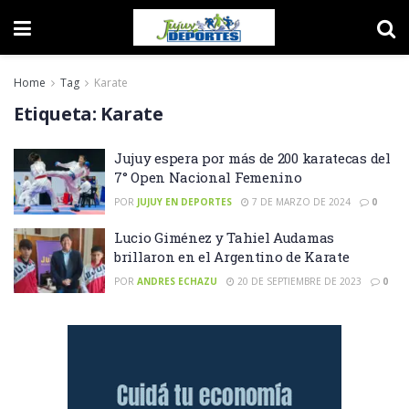
Home
Tag
Karate
Etiqueta:
Karate
Jujuy espera por más de 200 karatecas del
7° Open Nacional Femenino
POR
JUJUY EN DEPORTES
7 DE MARZO DE 2024
0
Lucio Giménez y Tahiel Audamas
brillaron en el Argentino de Karate
POR
ANDRES ECHAZU
20 DE SEPTIEMBRE DE 2023
0