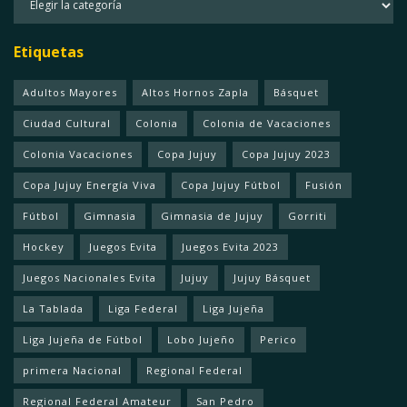
Etiquetas
Adultos Mayores
Altos Hornos Zapla
Básquet
Ciudad Cultural
Colonia
Colonia de Vacaciones
Colonia Vacaciones
Copa Jujuy
Copa Jujuy 2023
Copa Jujuy Energía Viva
Copa Jujuy Fútbol
Fusión
Fútbol
Gimnasia
Gimnasia de Jujuy
Gorriti
Hockey
Juegos Evita
Juegos Evita 2023
Juegos Nacionales Evita
Jujuy
Jujuy Básquet
La Tablada
Liga Federal
Liga Jujeña
Liga Jujeña de Fútbol
Lobo Jujeño
Perico
primera Nacional
Regional Federal
Regional Federal Amateur
San Pedro