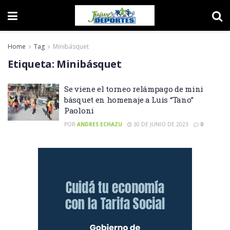
Home
Tag
Minibásquet
Etiqueta:
Minibásquet
Se viene el torneo relámpago de mini
básquet en homenaje a Luis “Tano”
Paoloni
POR
ANDRES ECHAZU
30 DE JUNIO DE 2023
0