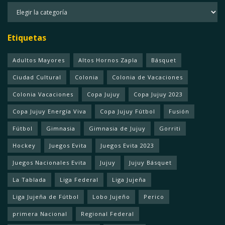
Categorias
Etiquetas
Adultos Mayores
Altos Hornos Zapla
Básquet
Ciudad Cultural
Colonia
Colonia de Vacaciones
Colonia Vacaciones
Copa Jujuy
Copa Jujuy 2023
Copa Jujuy Energía Viva
Copa Jujuy Fútbol
Fusión
Fútbol
Gimnasia
Gimnasia de Jujuy
Gorriti
Hockey
Juegos Evita
Juegos Evita 2023
Juegos Nacionales Evita
Jujuy
Jujuy Básquet
La Tablada
Liga Federal
Liga Jujeña
Liga Jujeña de Fútbol
Lobo Jujeño
Perico
primera Nacional
Regional Federal