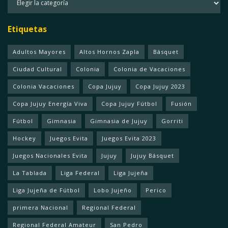
Etiquetas
Adultos Mayores
Altos Hornos Zapla
Básquet
Ciudad Cultural
Colonia
Colonia de Vacaciones
Colonia Vacaciones
Copa Jujuy
Copa Jujuy 2023
Copa Jujuy Energía Viva
Copa Jujuy Fútbol
Fusión
Fútbol
Gimnasia
Gimnasia de Jujuy
Gorriti
Hockey
Juegos Evita
Juegos Evita 2023
Juegos Nacionales Evita
Jujuy
Jujuy Básquet
La Tablada
Liga Federal
Liga Jujeña
Liga Jujeña de Fútbol
Lobo Jujeño
Perico
primera Nacional
Regional Federal
Regional Federal Amateur
San Pedro