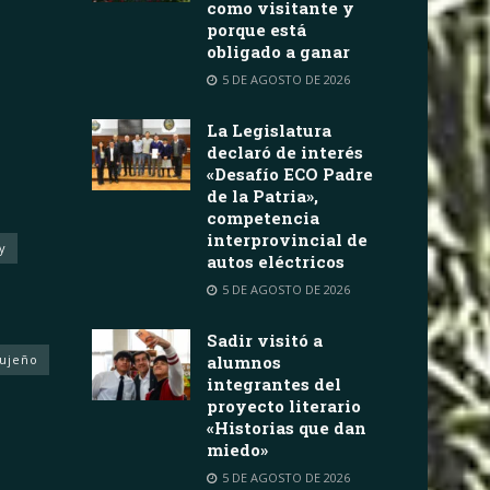
como visitante y
porque está
obligado a ganar
5 DE AGOSTO DE 2026
La Legislatura
declaró de interés
«Desafío ECO Padre
de la Patria»,
competencia
interprovincial de
y
autos eléctricos
5 DE AGOSTO DE 2026
Sadir visitó a
Jujeño
alumnos
integrantes del
proyecto literario
«Historias que dan
miedo»
5 DE AGOSTO DE 2026