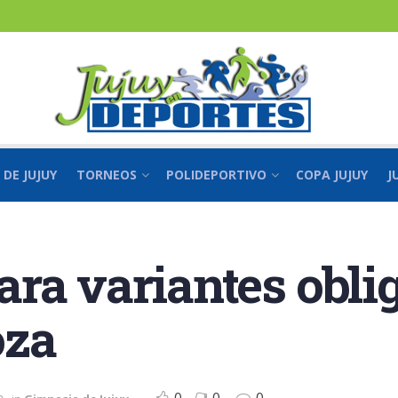
 DE JUJUY
TORNEOS
POLIDEPORTIVO
COPA JUJUY
J
ra variantes obli
oza