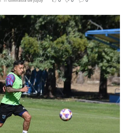
0
0
0
3
in
Gimnasia de Jujuy