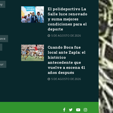
uy
El polideportivo La
Salle luce renovado
y suma mejores
condiciones para el
deporte
5 DE AGOSTO DE 2026
rava
Cuando Boca fue
local ante Zapla: el
histórico
antecedente que
eur
vuelve a escena 41
años después
5 DE AGOSTO DE 2026