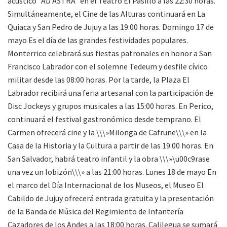
acústico “AD ASTRA” en el Teatro El Pasillo a las 22:30 horas.
Simultáneamente, el Cine de las Alturas continuará en La
Quiaca y San Pedro de Jujuy a las 19:00 horas. Domingo 17 de
mayo Es el día de las grandes festividades populares.
Monterrico celebrará sus fiestas patronales en honor a San
Francisco Labrador con el solemne Tedeum y desfile cívico
militar desde las 08:00 horas. Por la tarde, la Plaza El
Labrador recibirá una feria artesanal con la participación de
Disc Jockeys y grupos musicales a las 15:00 horas. En Perico,
continuará el festival gastronómico desde temprano. El
Carmen ofrecerá cine y la \\\»Milonga de Cafrune\\\» en la
Casa de la Historia y la Cultura a partir de las 19:00 horas. En
San Salvador, habrá teatro infantil y la obra \\\»\u00c9rase
una vez un lobizón\\\» a las 21:00 horas. Lunes 18 de mayo En
el marco del Día Internacional de los Museos, el Museo El
Cabildo de Jujuy ofrecerá entrada gratuita y la presentación
de la Banda de Música del Regimiento de Infantería
Cazadores de los Andes a las 18:00 horas. Calilegua se sumará