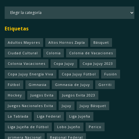
Categorias
Etiquetas
Adultos Mayores
Altos Hornos Zapla
Básquet
Ciudad Cultural
Colonia
Colonia de Vacaciones
Colonia Vacaciones
Copa Jujuy
Copa Jujuy 2023
Copa Jujuy Energía Viva
Copa Jujuy Fútbol
Fusión
Fútbol
Gimnasia
Gimnasia de Jujuy
Gorriti
Hockey
Juegos Evita
Juegos Evita 2023
Juegos Nacionales Evita
Jujuy
Jujuy Básquet
La Tablada
Liga Federal
Liga Jujeña
Liga Jujeña de Fútbol
Lobo Jujeño
Perico
primera Nacional
Regional Federal