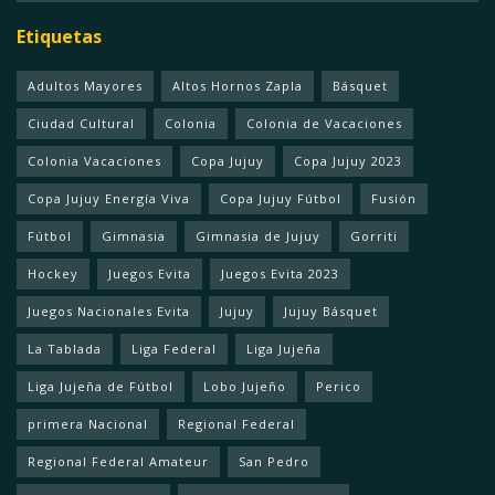
Etiquetas
Adultos Mayores
Altos Hornos Zapla
Básquet
Ciudad Cultural
Colonia
Colonia de Vacaciones
Colonia Vacaciones
Copa Jujuy
Copa Jujuy 2023
Copa Jujuy Energía Viva
Copa Jujuy Fútbol
Fusión
Fútbol
Gimnasia
Gimnasia de Jujuy
Gorriti
Hockey
Juegos Evita
Juegos Evita 2023
Juegos Nacionales Evita
Jujuy
Jujuy Básquet
La Tablada
Liga Federal
Liga Jujeña
Liga Jujeña de Fútbol
Lobo Jujeño
Perico
primera Nacional
Regional Federal
Regional Federal Amateur
San Pedro